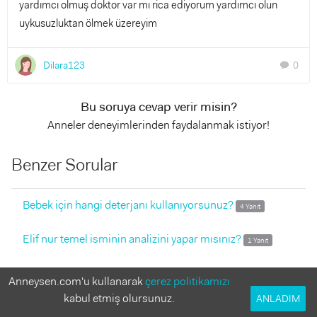
yardımcı olmuş doktor var mı rica ediyorum yardımcı olun
uykusuzluktan ölmek üzereyim
Dilara123
0
chat
Bu soruya cevap verir misin?
Anneler deneyimlerinden faydalanmak istiyor!
Benzer Sorular
Bebek için hangi deterjanı kullanıyorsunuz?
4 Yanıt
Elif nur temel isminin analizini yapar mısınız?
1 Yanıt
Acil bebek bakıcısı arıyorum
1 Yanıt
Anneysen.com'u kullanarak
çerez politikamızı
kabul etmiş olursunuz.
ANLADIM
Kanguruda uyuma
2 Yanıt