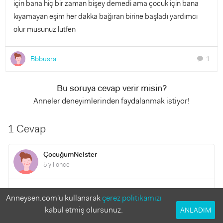
için bana hiç bir zaman bişey demedi ama çocuk için bana
kıyamayan eşim her dakka bağıran birine başladı yardımcı
olur musunuz lutfen
Bbbusra
1
chat
Bu soruya cevap verir misin?
Anneler deneyimlerinden faydalanmak istiyor!
1 Cevap
ÇocuğumNeİster
5 yıl önce
Bir çok sorun iletişimsizlikten kaynaklanır. Aslında burada
Anneysen.com'u kullanarak
çerez politikamızı
yazdıklarınızı, eşinizi suçlamadan sorsanız iletişim kursanız
kabul etmiş olursunuz.
ANLADIM
belki de sorunu çözersiniz. O rahatsız olduğu durumu söyler