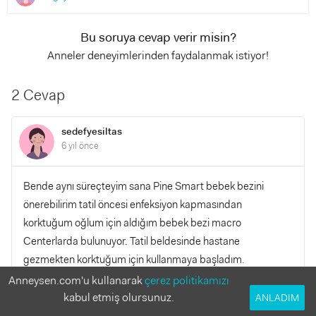
Bu soruya cevap verir misin?
Anneler deneyimlerinden faydalanmak istiyor!
2 Cevap
sedefyesiltas
6 yıl önce
Bende aynı süreçteyim sana Pine Smart bebek bezini
önerebilirim tatil öncesi enfeksiyon kapmasından
korktuğum oğlum için aldığım bebek bezi macro
Centerlarda bulunuyor. Tatil beldesinde hastane
gezmekten korktuğum için kullanmaya başladım.
Anneysen.com'u kullanarak
çerez politikamızı
kabul etmiş olursunuz.
YANITLA
ANLADIM
0
0