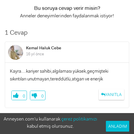
Bu soruya cevap verir misin?
Anneler deneyimlerinden faydalanmak istiyor!
1 Cevap
Kemal Haluk Cebe
16 yıl önce
Kayra....kariyer sahibi,algılaması yüksek,geçmişteki
sıkıntıları unutmayan,tereddütlü,atıgan ve enerjik
YANITLA
0
0
Anneysen.com'u kullanarak
çerez politikamızı
Benzer Sorular
kabul etmiş olursunuz.
ANLADIM