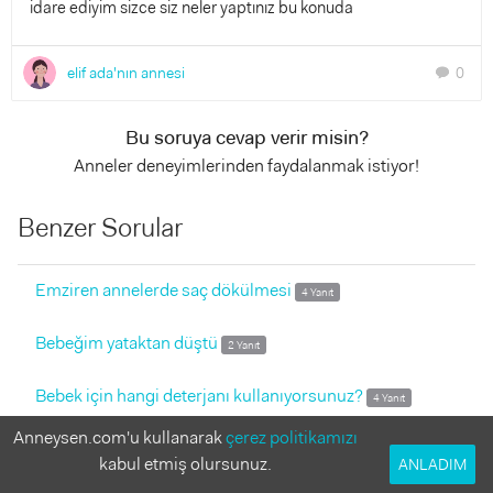
idare ediyim sizce siz neler yaptınız bu konuda
elif ada'nın annesi
0
chat
Bu soruya cevap verir misin?
Anneler deneyimlerinden faydalanmak istiyor!
Benzer Sorular
Emziren annelerde saç dökülmesi
4 Yanıt
Bebeğim yataktan düştü
2 Yanıt
Bebek için hangi deterjanı kullanıyorsunuz?
4 Yanıt
Anneysen.com'u kullanarak
çerez politikamızı
Anneanne ile ne kadar kalabilir?
5 Yanıt
kabul etmiş olursunuz.
ANLADIM
10 aylık bebeğimle tatile gidiyoruz. bebekle tatil hakkında