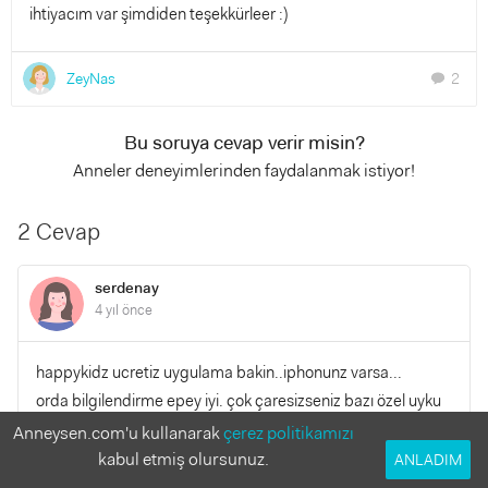
ihtiyacım var şimdiden teşekkürleer :)
ZeyNas
2
chat
Bu soruya cevap verir misin?
Anneler deneyimlerinden faydalanmak istiyor!
2 Cevap
serdenay
4 yıl önce
happykidz ucretiz uygulama bakin..iphonunz varsa...
orda bilgilendirme epey iyi. çok çaresizseniz bazı özel uyku
terapistler de var nette...
Anneysen.com'u kullanarak
çerez politikamızı
kabul etmiş olursunuz.
ANLADIM
YANITLA