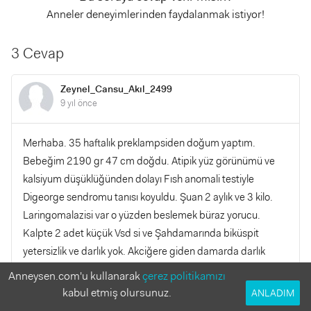
Anneler deneyimlerinden faydalanmak istiyor!
3 Cevap
Zeynel_Cansu_Akıl_2499
9 yıl önce
Merhaba. 35 haftalık preklampsiden doğum yaptım.
Bebeğim 2190 gr 47 cm doğdu. Atipik yüz görünümü ve
kalsiyum düşüklüğünden dolayı Fısh anomali testiyle
Digeorge sendromu tanısı koyuldu. Şuan 2 aylık ve 3 kilo.
Laringomalazisi var o yüzden beslemek büraz yorucu.
Kalpte 2 adet küçük Vsd si ve Şahdamarında biküspit
yetersizlik ve darlık yok. Akciğere giden damarda darlık
olmayan posthself görüldü. Bu durumda bebeğim neden
Anneysen.com'u kullanarak
çerez politikamızı
yavaş kilo alıyor? Aptamil Ar kullanıyoruz
kabul etmiş olursunuz.
ANLADIM