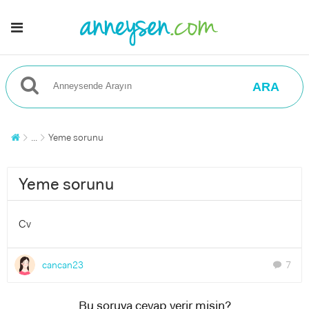
ARA
...
Yeme sorunu
Yeme sorunu
Cv
cancan23
7
chat
Bu soruya cevap verir misin?