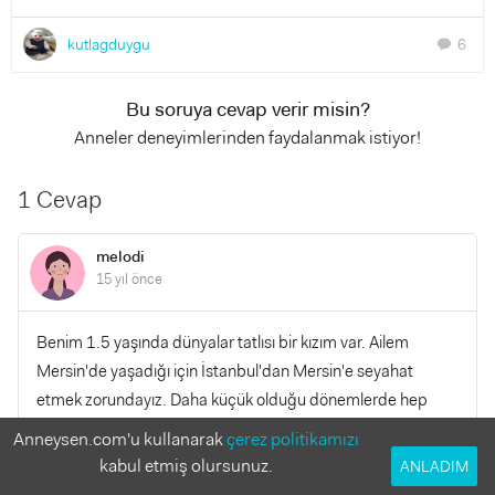
kutlagduygu
6
chat
Bu soruya cevap verir misin?
Anneler deneyimlerinden faydalanmak istiyor!
1 Cevap
melodi
15 yıl önce
Benim 1.5 yaşında dünyalar tatlısı bir kızım var. Ailem
Mersin'de yaşadığı için İstanbul'dan Mersin'e seyahat
etmek zorundayız. Daha küçük olduğu dönemlerde hep
uçakla seyahat ettik. Ancak bu defa çalıştığım için 19 Mayıs
Anneysen.com'u kullanarak
çerez politikamızı
tatilini fırsat bilip Mersin'e gideceğiz. Uçaklarda yer
kabul etmiş olursunuz.
ANLADIM
bulabilmek imkansız. Otobüsle seyahat etmek zorundayız.