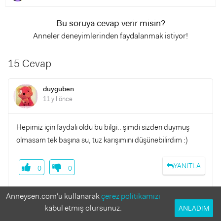
Bu soruya cevap verir misin?
Anneler deneyimlerinden faydalanmak istiyor!
15 Cevap
duyguben
11 yıl önce
Hepimiz için faydalı oldu bu bilgi.. şimdi sizden duymuş
olmasam tek başına su, tuz karışımını düşünebilirdim :)
YANITLA
0
0
Anneysen.com'u kullanarak
çerez politikamızı
kabul etmiş olursunuz.
ANLADIM
balnur
11 yıl önce