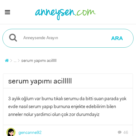
ARA
...
serum yapımı acilllll
serum yapımı acilllll
3 aylık oğlum var burnu tıkalı serumu da bitti suan parada yok
evde nasıl serum yapıp burnuna enjekte edebilirim bilen
anneler nolur yardimci olun çok zor durumdayiz
gencanne92
46
chat