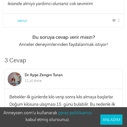
ikisinide almiyo yardimci olursaniz cok sevinirim
senur
3
chat
Bu soruya cevap verir misin?
Anneler deneyimlerinden faydalanmak istiyor!
3 Cevap
Dr Ayşe Zengin Turan
11 yıl önce
Bebekler ilk günlerde kilo verip sonra kilo almaya başlarlar.
Doğum kilosuna ulaşması 15. günü bulabilir. Bu nedenle ilk
1 aydaki kilo alımını 10-15 günlükten sonra değerlendirmek
Anneysen.com'u kullanarak
çerez politikamızı
daha uygun olur. undan sonraki kilo alımını takip edin. Hep
kabul etmiş olursunuz.
ANLADIM
aynı doktor tarafından mümkünse tam çıplak şekilde