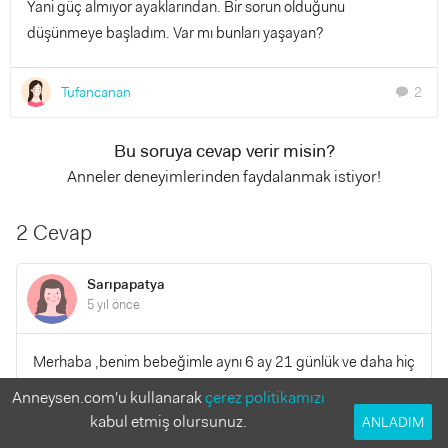
Yani güç almıyor ayaklarından. Bir sorun olduğunu
düşünmeye başladım. Var mı bunları yaşayan?
Tufancanan
2
chat
Bu soruya cevap verir misin?
Anneler deneyimlerinden faydalanmak istiyor!
2 Cevap
Sarıpapatya
5 yıl önce
Merhaba ,benim bebeğimle aynı 6 ay 21 günlük ve daha hiç
dönemiyo gece hep sırt üstü yatıyo sağ sol yaptığımda
Anneysen.com'u kullanarak
çerez politikamızı
uyumuyo asla gündüz de daha dönme hareketimiz
kabul etmiş olursunuz.
ANLADIM
başlamadı bile ben desteklersem ancak dönebiliyo .Her