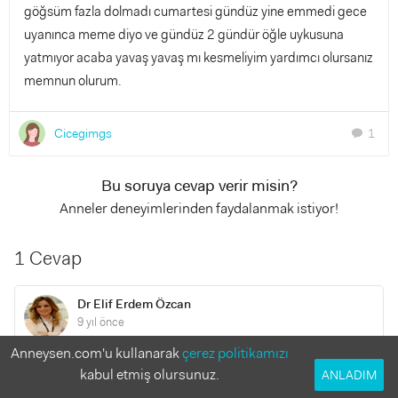
göğsüm fazla dolmadı cumartesi gündüz yine emmedi gece
uyanınca meme diyo ve gündüz 2 gündür öğle uykusuna
yatmıyor acaba yavaş yavaş mı kesmeliyim yardımcı olursanız
memnun olurum.
Cicegimgs
1
chat
Bu soruya cevap verir misin?
Anneler deneyimlerinden faydalanmak istiyor!
1 Cevap
Dr Elif Erdem Özcan
9 yıl önce
Anneysen.com'u kullanarak
çerez politikamızı
merhaba geceleri bardakla süt içirip yatırıp artık memede
kabul etmiş olursunuz.
ANLADIM
süt olamdığını anlatmak ve birden kesmek daha doğru olur.