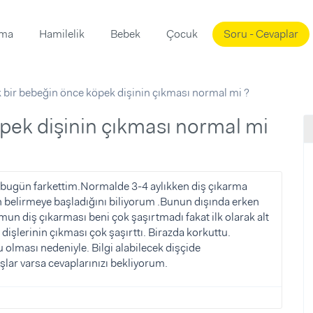
ama
Hamilelik
Bebek
Çocuk
Soru - Cevaplar
Süslemeleri
ama
ık bir bebeğin önce köpek dişinin çıkması normal mi ?
ta
ı
ı
ısı
 Mekanı
mi)
üsleme
i
nı bugün farkettim.Normalde 3-4 aylıkken diş çıkarma
rin belirmeye başladığını biliyorum .Bunun dışında erken
i
n diş çıkarması beni çok şaşırtmadı fakat ilk olarak alt
u
dişlerinin çıkması çok şaşırttı. Birazda korkuttu.
olması nedeniyle. Bilgi alabilecek dişçide
ünü
i
lar varsa cevaplarınızı bekliyorum.