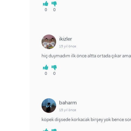
0
0
ikizler
15 yıl önce
hiç duymadım ilk önce altta ortada çıkar ama.
0
0
baharm
15 yıl önce
köpek dişsede korkacak birşey yok bence son