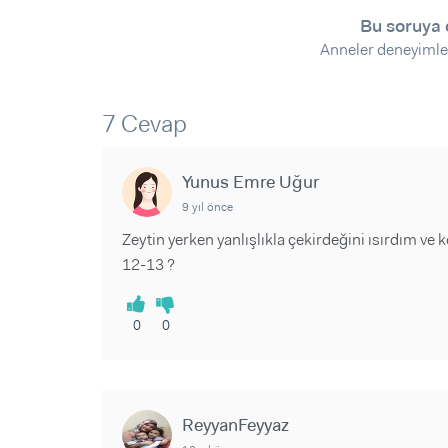
Sorular ve Yanıtlar
Sorular ve Yanıtlar
Bu soruya 
Eğlence
Makaleler
Makaleler
Anneler deneyimle
Ürünler
Videolar
Videolar
Sorular ve Yanıtlar
7 Cevap
Makaleler
Videolar
Yunus Emre Uğur
9 yıl önce
Zeytin yerken yanlışlıkla çekirdeğini ısırdım ve
12-13 ?
0
0
ReyyanFeyyaz