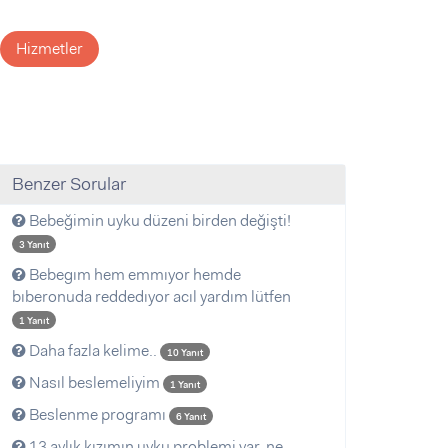
Hizmetler
Benzer Sorular
Bebeğimin uyku düzeni birden değişti!
3 Yanıt
Bebegım hem emmıyor hemde
bıberonuda reddedıyor acıl yardım lütfen
1 Yanıt
Daha fazla kelime..
10 Yanıt
Nasıl beslemeliyim
1 Yanıt
Beslenme programı
6 Yanıt
13 aylık kızımın uyku problemi var, ne