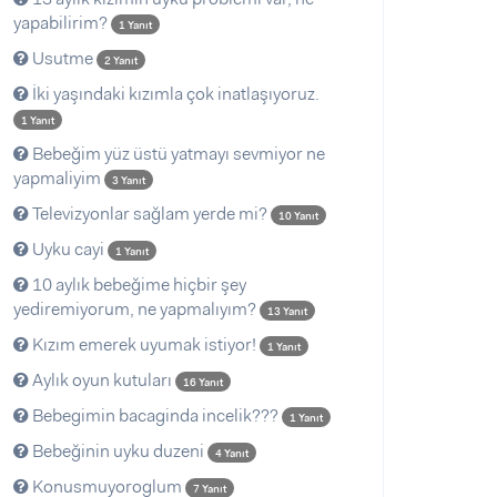
yapabilirim?
1 Yanıt
Usutme
2 Yanıt
İki yaşındaki kızımla çok inatlaşıyoruz.
1 Yanıt
Bebeğim yüz üstü yatmayı sevmiyor ne
yapmaliyim
3 Yanıt
Televizyonlar sağlam yerde mi?
10 Yanıt
Uyku cayi
1 Yanıt
10 aylık bebeğime hiçbir şey
yediremiyorum, ne yapmalıyım?
13 Yanıt
Kızım emerek uyumak istiyor!
1 Yanıt
Aylık oyun kutuları
16 Yanıt
Bebegimin bacaginda incelik???
1 Yanıt
Bebeğinin uyku duzeni
4 Yanıt
Konusmuyoroglum
7 Yanıt