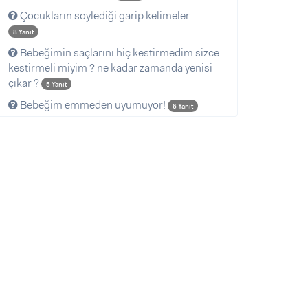
Çocukların söylediği garip kelimeler
8 Yanıt
Bebeğimin saçlarını hiç kestirmedim sizce
kestirmeli miyim ? ne kadar zamanda yenisi
çıkar ?
5 Yanıt
Bebeğim emmeden uyumuyor!
6 Yanıt