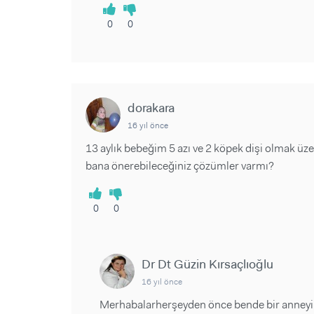
0
0
dorakara
16 yıl önce
13 aylık bebeğim 5 azı ve 2 köpek dişi olmak üzer
bana önerebileceğiniz çözümler varmı?
0
0
Dr Dt Güzin Kırsaçlıoğlu
16 yıl önce
Merhabalarherşeyden önce bende bir anneyi