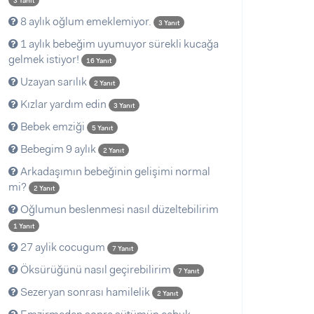
3 Yanıt
8 aylık oğlum emeklemiyor.
3 Yanıt
1 aylık bebeğim uyumuyor sürekli kucağa
gelmek istiyor!
16 Yanıt
Uzayan sarılık
2 Yanıt
Kızlar yardım edin
3 Yanıt
Bebek emziği
5 Yanıt
Bebegim 9 aylık
2 Yanıt
Arkadaşımın bebeğinin gelişimi normal
mi?
2 Yanıt
Oğlumun beslenmesi nasıl düzeltebilirim
1 Yanıt
27 aylik cocugum
7 Yanıt
Öksürüğünü nasıl geçirebilirim
7 Yanıt
Sezeryan sonrası hamilelik
2 Yanıt