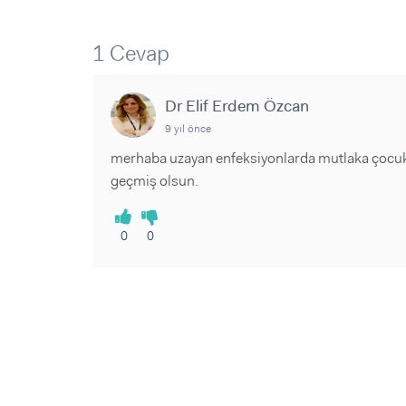
Sorular ve Yanıtlar
Sorular ve Yanıtlar
Eğlence
Makaleler
Makaleler
1 Cevap
Ürünler
Videolar
Videolar
Dr Elif Erdem Özcan
Sorular ve Yanıtlar
9 yıl önce
Makaleler
Videolar
merhaba uzayan enfeksiyonlarda mutlaka çocuk 
geçmiş olsun.
0
0