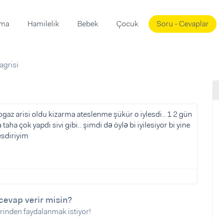
ama
Hamilelik
Bebek
Çocuk
Soru - Cevaplar
Süslemeleri
ama
agrisi
ta
ı
ı
ısı
 Mekanı
mi)
gaz arisi oldu kizarma ateslenme şükür o iylesdi.. 1 2 gün
aha çok yapdi sivi gibi.. şimdi də öylə bi iyilesiyor bi yine
üsleme
i
esdiriyim
i
u
ünü
i
cevap verir misin?
rinden faydalanmak istiyor!