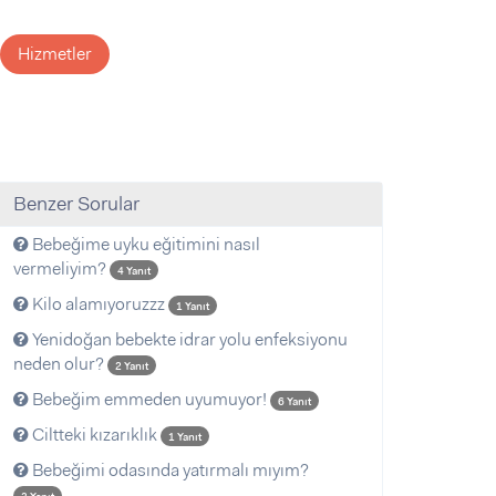
Hizmetler
Benzer Sorular
Bebeğime uyku eğitimini nasıl
vermeliyim?
4 Yanıt
Kilo alamıyoruzzz
1 Yanıt
Yenidoğan bebekte idrar yolu enfeksiyonu
neden olur?
2 Yanıt
Bebeğim emmeden uyumuyor!
6 Yanıt
Ciltteki kızarıklık
1 Yanıt
Bebeğimi odasında yatırmalı mıyım?