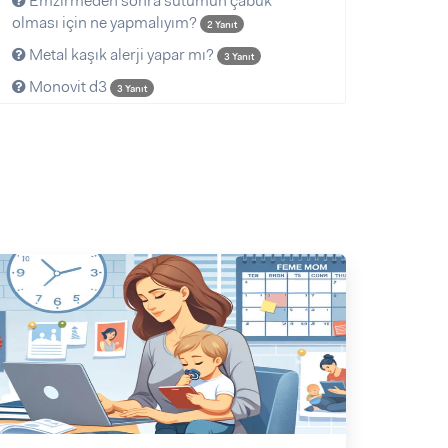
Emzirmeden sonra sütümün çabuk
olması için ne yapmalıyım?
2 Yanıt
Metal kaşık alerji yapar mı?
3 Yanıt
Monovit d3
3 Yanıt