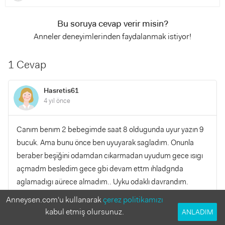
Bu soruya cevap verir misin?
Anneler deneyimlerinden faydalanmak istiyor!
1 Cevap
Hasretis61
4 yıl önce
Canım benım 2 bebegimde saat 8 oldugunda uyur yazın 9
bucuk. Ama bunu önce ben uyuyarak sagladım. Onunla
beraber beşiğini odamdan cıkarmadan uyudum gece ısıgı
açmadm besledim gece gbi devam ettm ıhladgnda
aglamadıgı aürece almadım.. Uyku odaklı davrandım.
Anneysen.com'u kullanarak
çerez politikamızı
YANITLA
0
0
kabul etmiş olursunuz.
ANLADIM