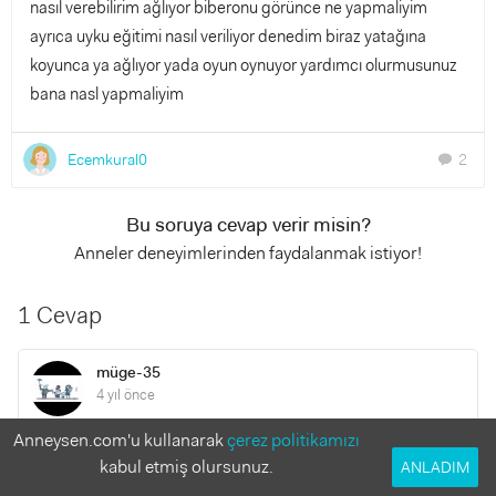
nasıl verebilirim ağlıyor biberonu görünce ne yapmaliyim
ayrıca uyku eğitimi nasıl veriliyor denedim biraz yatağına
koyunca ya ağlıyor yada oyun oynuyor yardımcı olurmusunuz
bana nasl yapmaliyim
Ecemkural0
2
chat
Bu soruya cevap verir misin?
Anneler deneyimlerinden faydalanmak istiyor!
1 Cevap
müge-35
4 yıl önce
Anneysen.com'u kullanarak
çerez politikamızı
12 yıl öncesine gittim bir an. Öncelikle allah yardımcınız
kabul etmiş olursunuz.
ANLADIM
olsun. Uyumayan yemeyen çocuk çok zor. Anlıyorum seni.