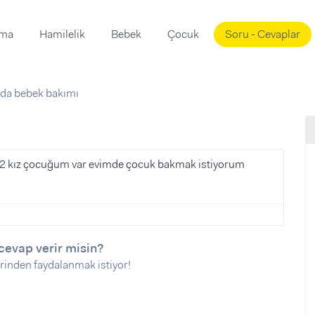
ama
Hamilelik
Bebek
Çocuk
Soru - Cevaplar
Süslemeleri
ama
’da bebek bakımı
ta
ı
ı
ısı
 Mekanı
mi)
2 kız çocuğum var evimde çocuk bakmak istiyorum
üsleme
i
i
u
cevap verir misin?
ünü
i
rinden faydalanmak istiyor!