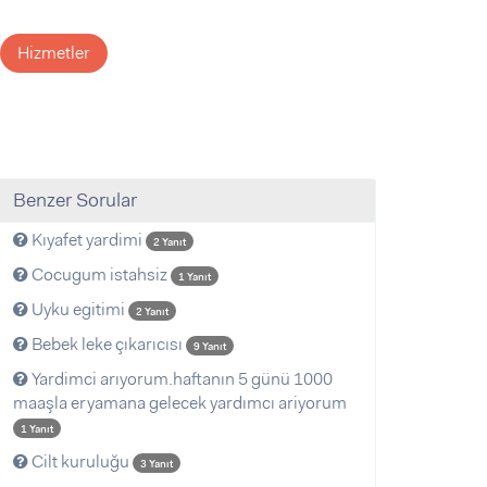
Hizmetler
Benzer Sorular
Kıyafet yardimi
2 Yanıt
Cocugum istahsiz
1 Yanıt
Uyku egitimi
2 Yanıt
Bebek leke çıkarıcısı
9 Yanıt
Yardimci arıyorum.haftanın 5 günü 1000
maaşla eryamana gelecek yardımcı ariyorum
1 Yanıt
Cilt kuruluğu
3 Yanıt