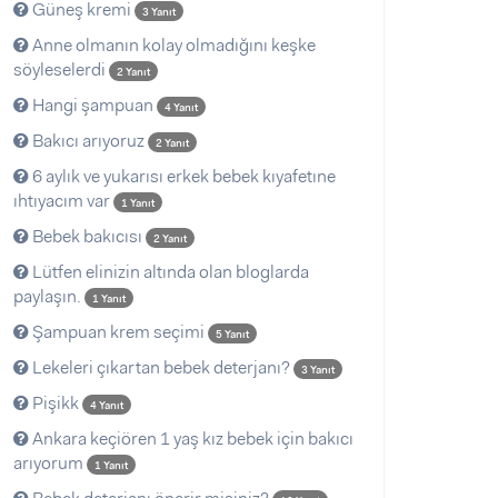
Güneş kremi
3 Yanıt
Anne olmanın kolay olmadığını keşke
söyleselerdi
2 Yanıt
Hangi şampuan
4 Yanıt
Bakıcı arıyoruz
2 Yanıt
6 aylık ve yukarısı erkek bebek kıyafetıne
ıhtıyacım var
1 Yanıt
Bebek bakıcısı
2 Yanıt
Lütfen elinizin altında olan bloglarda
paylaşın.
1 Yanıt
Şampuan krem seçimi
5 Yanıt
Lekeleri çıkartan bebek deterjanı?
3 Yanıt
Pişikk
4 Yanıt
Ankara keçiören 1 yaş kız bebek için bakıcı
arıyorum
1 Yanıt