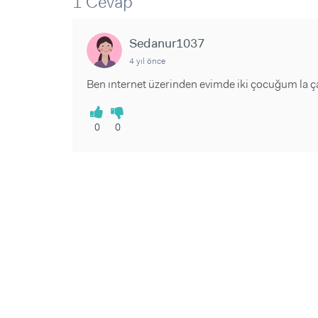
1 Cevap
Sorular ve Yanıtlar
Sorular ve Yanıtlar
Eğlence
Makaleler
Makaleler
Ürünler
Sedanur1037
Videolar
Videolar
4 yıl önce
Sorular ve Yanıtlar
Ben ınternet üzerinden evimde iki çocuğum la çal
Makaleler
Videolar
0
0