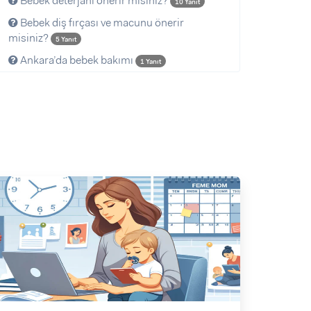
Bebek deterjanı önerir misiniz?
10 Yanıt
Bebek diş fırçası ve macunu önerir
misiniz?
5 Yanıt
Ankara’da bebek bakımı
1 Yanıt