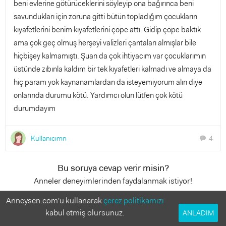
beni evlerine götürüceklerini söyleyip ona bağırınca beni
savundukları için zoruna gitti bütün topladığım çocukların
kıyafetlerini benim kıyafetlerini çöpe attı. Gidip çöpe baktık
ama çok geç olmuş herşeyi valizleri çantaları almışlar bile
hiçbişey kalmamıştı. Şuan da çok ihtiyacım var çocuklarımın
üstünde zıbınla kaldım bir tek kıyafetleri kalmadı ve almaya da
hiç param yok kaynanamlardan da isteyemiyorum alın diye
onlarında durumu kötü. Yardımcı olun lütfen çok kötü
durumdayım
Kullanıcımn
4
chat
Bu soruya cevap verir misin?
Anneler deneyimlerinden faydalanmak istiyor!
Anneysen.com'u kullanarak
çerez politikamızı
2 Cevap
kabul etmiş olursunuz.
ANLADIM