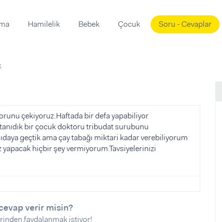
ama
Hamilelik
Bebek
Çocuk
Soru - Cevaplar
Süslemeleri
ama
k
ta
ı
ı
ısı
 Mekanı
mi)
sorunu çekiyoruz.Haftada bir defa yapabiliyor
tanıdık bir çocuk doktoru tribudat surubunu
üsleme
i
aya geçtik ama çay tabağı miktari kadar verebiliyorum
i
 yapacak hiçbir şey vermiyorum.Tavsiyelerinizi
u
ünü
i
cevap verir misin?
rinden faydalanmak istiyor!