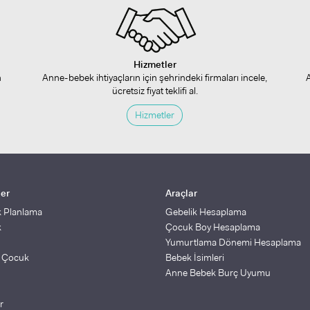
Hizmetler
n
Anne-bebek ihtiyaçların için şehrindeki firmaları incele,
ücretsiz fiyat teklifi al.
Hizmetler
ler
Araçlar
k Planlama
Gebelik Hesaplama
k
Çocuk Boy Hesaplama
Yumurtlama Dönemi Hesaplama
ş Çocuk
Bebek İsimleri
Anne Bebek Burç Uyumu
r