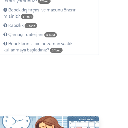
temizliyorsunuz?
7 Yanıt
Bebek diş fırçası ve macunu önerir
misiniz?
5 Yanıt
Kabızlık
2 Yanıt
Çamaşır deterjanı
6 Yanıt
Bebekleriniz için ne zaman yastık
kullanmaya başladınız?
3 Yanıt