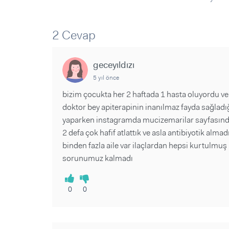
Sorular ve Yanıtlar
Sorular ve Yanıtlar
Eğlence
Makaleler
Makaleler
Ürünler
Videolar
Videolar
2 Cevap
Sorular ve Yanıtlar
geceyıldızı
Makaleler
5 yıl önce
Videolar
bizim çocukta her 2 haftada 1 hasta oluyordu ve
doktor bey apiterapinin inanılmaz fayda sağladığ
yaparken instagramda mucizemarilar sayfasından
2 defa çok hafif atlattık ve asla antibiyotik alma
binden fazla aile var ilaçlardan hepsi kurtulmuş 
sorunumuz kalmadı
0
0