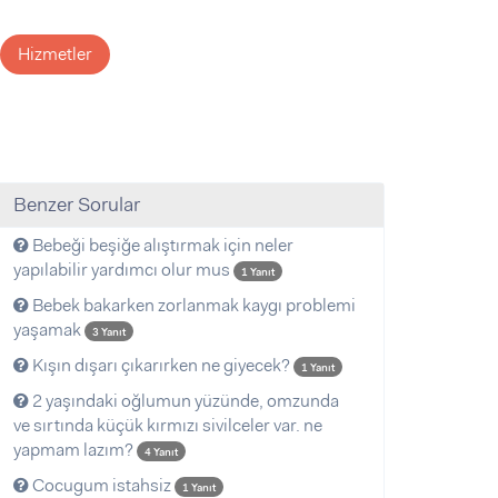
Hizmetler
Benzer Sorular
Bebeği beşiğe alıştırmak için neler
yapılabilir yardımcı olur mus
1 Yanıt
Bebek bakarken zorlanmak kaygı problemi
yaşamak
3 Yanıt
Kışın dışarı çıkarırken ne giyecek?
1 Yanıt
2 yaşındaki oğlumun yüzünde, omzunda
ve sırtında küçük kırmızı sivilceler var. ne
yapmam lazım?
4 Yanıt
Cocugum istahsiz
1 Yanıt