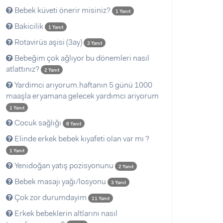
Bebek küveti önerir misiniz?
1 Yanıt
Bakicilik
1 Yanıt
Rotavirüs aşisi (3ay)
3 Yanıt
Bebeğim çok ağlıyor bu dönemleri nasıl
atlattınız?
2 Yanıt
Yardimci arıyorum.haftanın 5 günü 1000
maaşla eryamana gelecek yardımcı ariyorum
1 Yanıt
Cocuk sağlığı
6 Yanıt
Elinde erkek bebek kıyafeti olan var mı ?
1 Yanıt
Yenidoğan yatış pozisyonunu
2 Yanıt
Bebek masajı yağı/losyonu
3 Yanıt
Çok zor durumdayim
11 Yanıt
Erkek bebeklerin altlarını nasıl