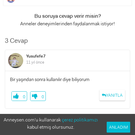
Bu soruya cevap verir misin?
Anneler deneyimlerinden faydalanmak istiyor!
3 Cevap
Yusufefe7
11 yıl önce
Bir yaşından sonra kullanılır diye biliyorum
YANITLA
0
0
Anneysen.com'u kullanarak
çerez politikamızı
deryatumay
kabul etmiş olursunuz.
ANLADIM
11 yıl önce