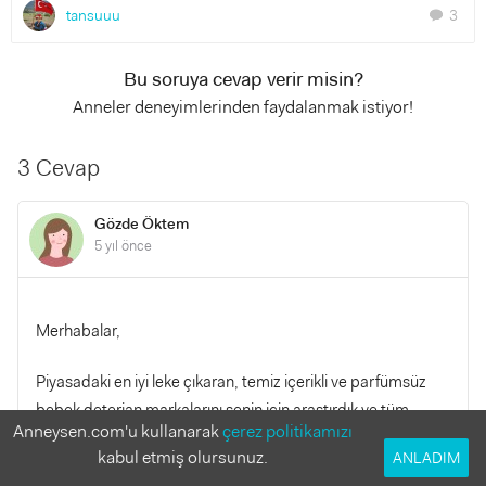
tansuuu
3
chat
Bu soruya cevap verir misin?
Anneler deneyimlerinden faydalanmak istiyor!
3 Cevap
Gözde Öktem
5 yıl önce
Merhabalar,
Piyasadaki en iyi leke çıkaran, temiz içerikli ve parfümsüz
bebek deterjan markalarını senin için araştırdık ve tüm
Anneysen.com'u kullanarak
çerez politikamızı
özellikleriyle birlikte verdik, göz atmak istersen
En İyi Bebek
kabul etmiş olursunuz.
ANLADIM
Deterjanı Hangisi?
isimli makalemize bakabilirsin.