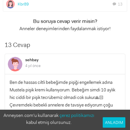
Kbr89
13
chat
Bu soruya cevap verir misin?
Anneler deneyimlerinden faydalanmak istiyor!
13 Cevap
sehbay
4 yıl önce
Ben de hassas ciltli bebeğimde pişiği engellemek adına
Mustela pişik kremi kullanıyorum. Bebeğim simdi 10 aylık
hic ciddi bir pişik tecrübemiz olmadi cok sukur🙏🏻
Çevremdeki bebekli annelere de tavsiye ediyorum çoğu
denedi ve memnun kaldı. Sürümü yumuşacık diğer çinko
Anneysen.com'u kullanarak
çerez politikamızı
içerikli kremler gibi sert değil.
kabul etmiş olursunuz.
ANLADIM