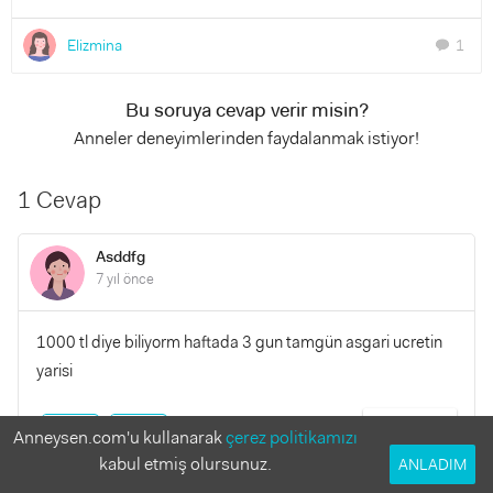
Elizmina
1
chat
Bu soruya cevap verir misin?
Anneler deneyimlerinden faydalanmak istiyor!
1 Cevap
Asddfg
7 yıl önce
1000 tl diye biliyorm haftada 3 gun tamgün asgari ucretin
yarisi
YANITLA
0
0
Anneysen.com'u kullanarak
çerez politikamızı
kabul etmiş olursunuz.
ANLADIM