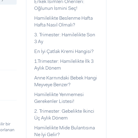
Erkek İsimleri Önerileri:
Oğlunun İsmini Seç!
Hamilelikte Beslenme Hafta
Hafta Nasıl Olmalı?
3. Trimester: Hamilelikte Son
3 Ay
En İyi Çatlak Kremi Hangisi?
1.Trimester: Hamilelikte İlk 3
Aylık Dönem
Anne Karnındaki Bebek Hangi
Meyveye Benzer?
Hamilelikte Yenmemesi
Gerekenler Listesi!
2. Trimester: Gebelikte İkinci
Üç Aylık Dönem
ir bir
Hamilelikte Mide Bulantısına
zorlanan
Ne İyi Gelir?