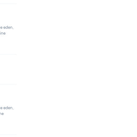
le eden,
sine
le eden,
ine