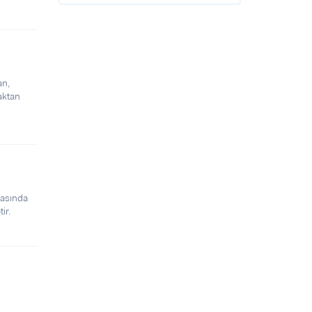
an,
aktan
yasında
ir.