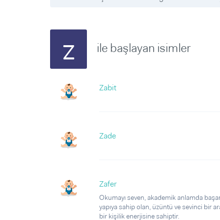
Sorular ve Yanıtlar
Sorular ve Yanıtlar
Eğlence
Makaleler
Makaleler
Ürünler
Videolar
Videolar
z
ile başlayan isimler
Sorular ve Yanıtlar
Makaleler
Videolar
Zabit
Zade
Zafer
Okumayı seven, akademik anlamda başarılı,
yapıya sahip olan, üzüntü ve sevinci bir 
bir kişilik enerjisine sahiptir.