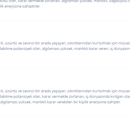
ddütlü olan, karar vermekte zorlanan, algılaması yüksek, mantıklı, sağduyulu
ik enerjisine sahiptirler.
, üzüntü ve sevinci bir arada yaşayan, sıkıntılarından kurtulmak için müca
olabilme potansiyeli olan, algılaması yüksek, mantıklı karar veren, iç dünyası
, üzüntü ve sevinci bir arada yaşayan, sıkıntılarından kurtulmak için müca
olabilme potansiyeli olan, karar vermekte zorlanan, iç dünyasında kırılgan ola
lgılaması yüksek, mantıklı karar verebilen bir kişilik enerjisine sahiptir.