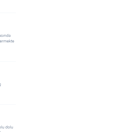
asında
 vermekte
ş
olu dolu