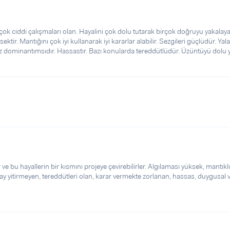
k ciddi çalışmaları olan. Hayalini çok dolu tutarak birçok doğruyu yakalay
ektir. Mantığını çok iyi kullanarak iyi kararlar alabilir. Sezgileri güçlüdür. Ya
z dominantımsıdır. Hassastır. Bazı konularda tereddütlüdür. Üzüntüyü dolu 
 ve bu hayallerin bir kısmını projeye çevirebilirler. Algılaması yüksek, mantıklı
lay yitirmeyen, tereddütleri olan, karar vermekte zorlanan, hassas, duygusal 