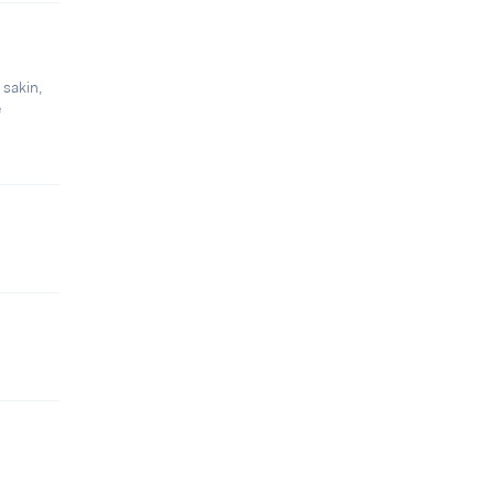
 sakin,
e