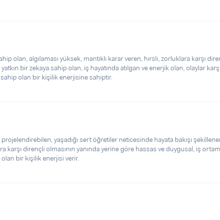
hip olan, algılaması yüksek, mantıklı karar veren, hırslı, zorluklara karşı diren
 yatkın bir zekaya sahip olan, iş hayatında atılgan ve enerjik olan, olaylar kar
ahip olan bir kişilik enerjisine sahiptir.
 projelendirebilen, yaşadığı sert öğretiler neticesinde hayata bakışı şekillene
klara karşı dirençli olmasının yanında yerine göre hassas ve duygusal, iş orta
lan bir kişilik enerjisi verir.