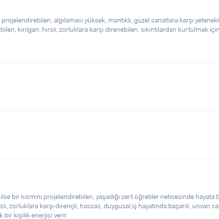
 projelendirebilen, algılaması yüksek, mantıklı, güzel sanatlara karşı yetenekl
len, kırılgan, hırslı, zorluklara karşı direnebilen, sıkıntılardan kurtulmak içi
ilse bir kısmını projelendirebilen, yaşadığı sert öğretiler neticesinde hayata 
slı, zorluklara karşı dirençli, hassas, duygusal,iş hayatında başarılı, unvan sa
bir kişilik enerjisi verir.