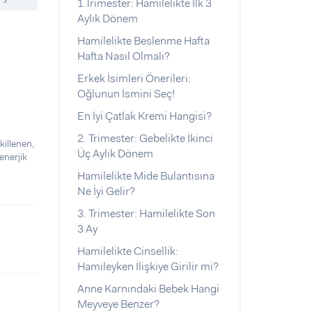
1.Trimester: Hamilelikte İlk 3
Aylık Dönem
Hamilelikte Beslenme Hafta
Hafta Nasıl Olmalı?
Erkek İsimleri Önerileri:
Oğlunun İsmini Seç!
En İyi Çatlak Kremi Hangisi?
2. Trimester: Gebelikte İkinci
killenen,
Üç Aylık Dönem
enerjik
Hamilelikte Mide Bulantısına
Ne İyi Gelir?
3. Trimester: Hamilelikte Son
3 Ay
Hamilelikte Cinsellik:
Hamileyken İlişkiye Girilir mi?
Anne Karnındaki Bebek Hangi
Meyveye Benzer?