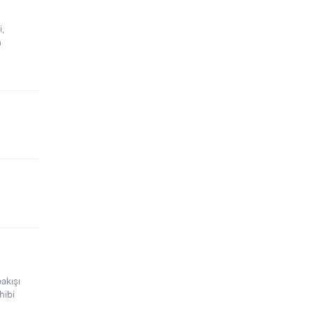
i,
n
bakışı
hibi