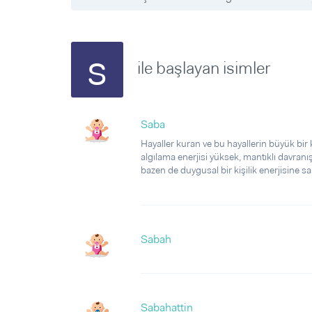
Sorular ve Yanıtlar
Sorular ve Yanıtlar
Eğlence
Makaleler
Makaleler
Ürünler
Videolar
Videolar
s
ile başlayan isimler
Sorular ve Yanıtlar
Makaleler
Videolar
Saba
Hayaller kuran ve bu hayallerin büyük bir k
algılama enerjisi yüksek, mantıklı davranış
bazen de duygusal bir kişilik enerjisine sah
Sabah
Sabahattin