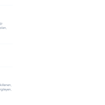
şı
 olan,
killenen,
rgileyen,