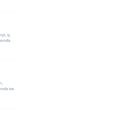
çli, iç
şısında
n,
mında ise