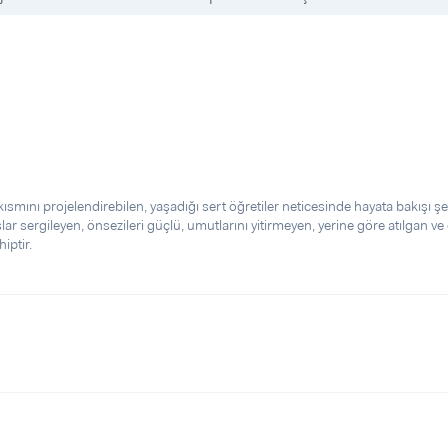
ısmını projelendirebilen, yaşadığı sert öğretiler neticesinde hayata bakışı şe
lar sergileyen, önsezileri güçlü, umutlarını yitirmeyen, yerine göre atılgan ve 
iptir.