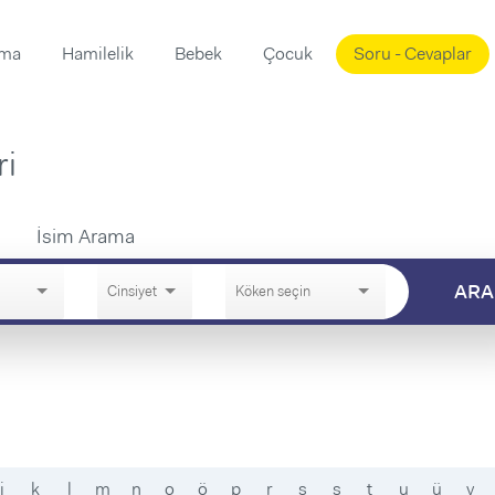
ama
Hamilelik
Bebek
Çocuk
Soru - Cevaplar
Süslemeleri
ama
ta
ı
ı
ri
ısı
 Mekanı
mi)
İsim Arama
ARA
üsleme
i
i
u
ünü
i
j
k
l
m
n
o
ö
p
r
s
ş
t
u
ü
v