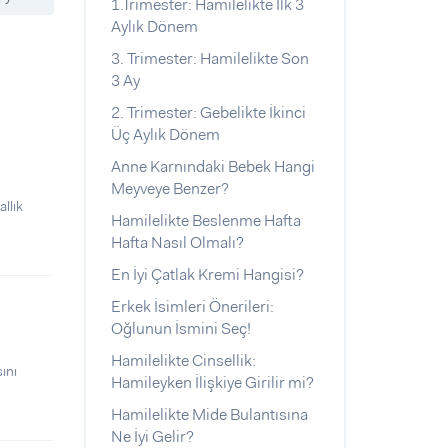
1.Trimester: Hamilelikte İlk 3
Aylık Dönem
3. Trimester: Hamilelikte Son
3 Ay
2. Trimester: Gebelikte İkinci
Üç Aylık Dönem
Anne Karnındaki Bebek Hangi
Meyveye Benzer?
llık
Hamilelikte Beslenme Hafta
Hafta Nasıl Olmalı?
En İyi Çatlak Kremi Hangisi?
Erkek İsimleri Önerileri:
Oğlunun İsmini Seç!
Hamilelikte Cinsellik:
sını
Hamileyken İlişkiye Girilir mi?
Hamilelikte Mide Bulantısına
Ne İyi Gelir?