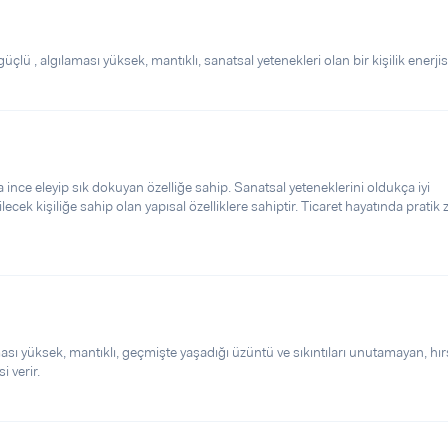
güçlü , algılaması yüksek, mantıklı, sanatsal yetenekleri olan bir kişilik enerjisi
ince eleyip sık dokuyan özelliğe sahip. Sanatsal yeteneklerini oldukça iyi
ecek kişiliğe sahip olan yapısal özelliklere sahiptir. Ticaret hayatında pratik 
ması yüksek, mantıklı, geçmişte yaşadığı üzüntü ve sıkıntıları unutamayan, hırs
i verir.