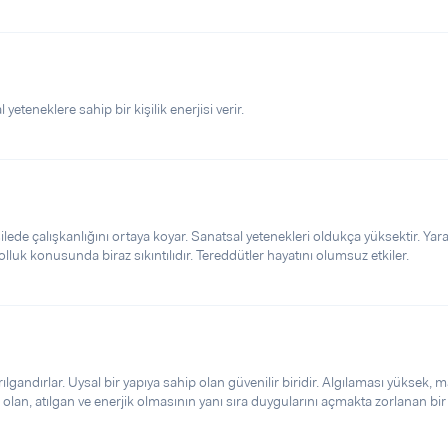
 yeteneklere sahip bir kişilik enerjisi verir.
lede çalışkanlığını ortaya koyar. Sanatsal yetenekleri oldukça yüksektir. Yarat
lluk konusunda biraz sıkıntılıdır. Tereddütler hayatını olumsuz etkiler.
lgandırlar. Uysal bir yapıya sahip olan güvenilir biridir. Algılaması yüksek, ma
 olan, atılgan ve enerjik olmasının yanı sıra duygularını açmakta zorlanan bir 