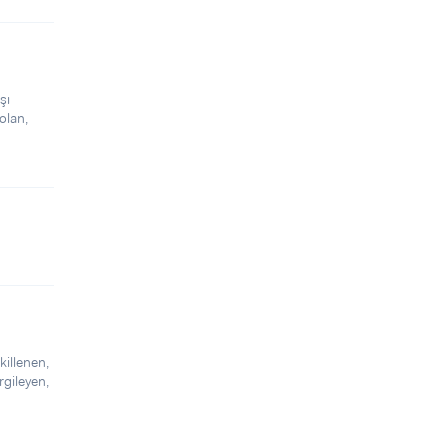
şı
 olan,
killenen,
rgileyen,