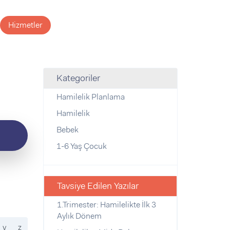
Hizmetler
Kategoriler
Hamilelik Planlama
Hamilelik
Bebek
1-6 Yaş Çocuk
Tavsiye Edilen Yazılar
1.Trimester: Hamilelikte İlk 3
Aylık Dönem
y
z