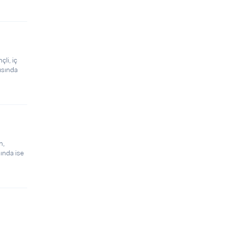
çli, iç
şısında
n,
mında ise