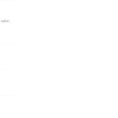
 sakin,
e