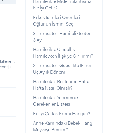
Hamilelikte Mide Bulantısına
Ne İyi Gelir?
Erkek İsimleri Önerileri:
Oğlunun İsmini Seç!
3. Trimester: Hamilelikte Son
3 Ay
Hamilelikte Cinsellik:
Hamileyken İlişkiye Girilir mi?
killenen,
2. Trimester: Gebelikte İkinci
enerjik
Üç Aylık Dönem
Hamilelikte Beslenme Hafta
Hafta Nasıl Olmalı?
Hamilelikte Yenmemesi
Gerekenler Listesi!
En İyi Çatlak Kremi Hangisi?
Anne Karnındaki Bebek Hangi
Meyveye Benzer?