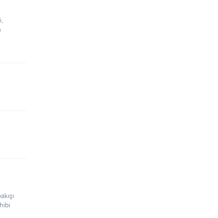
i,
n
bakışı
hibi