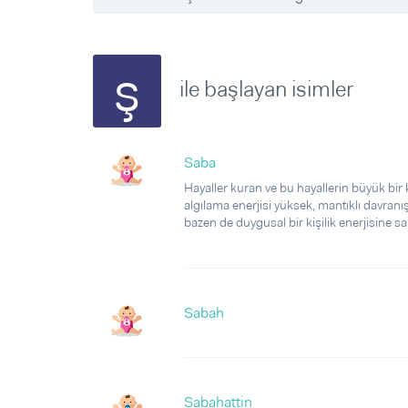
Sorular ve Yanıtlar
Sorular ve Yanıtlar
Eğlence
Makaleler
Makaleler
Ürünler
Videolar
Videolar
ş
ile başlayan isimler
Sorular ve Yanıtlar
Makaleler
Videolar
Saba
Hayaller kuran ve bu hayallerin büyük bir k
algılama enerjisi yüksek, mantıklı davranış
bazen de duygusal bir kişilik enerjisine sah
Sabah
Sabahattin