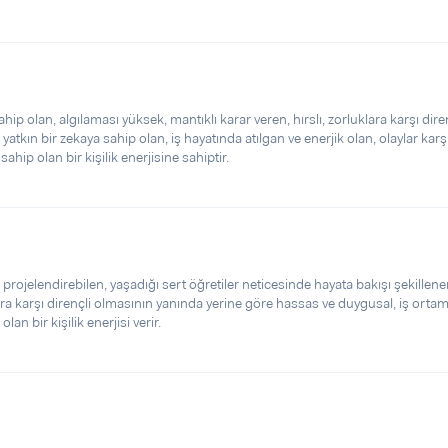
hip olan, algılaması yüksek, mantıklı karar veren, hırslı, zorluklara karşı diren
 yatkın bir zekaya sahip olan, iş hayatında atılgan ve enerjik olan, olaylar kar
ahip olan bir kişilik enerjisine sahiptir.
 projelendirebilen, yaşadığı sert öğretiler neticesinde hayata bakışı şekillene
klara karşı dirençli olmasının yanında yerine göre hassas ve duygusal, iş orta
lan bir kişilik enerjisi verir.