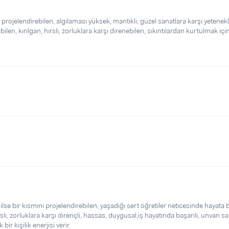
 projelendirebilen, algılaması yüksek, mantıklı, güzel sanatlara karşı yetenekl
len, kırılgan, hırslı, zorluklara karşı direnebilen, sıkıntılardan kurtulmak içi
ilse bir kısmını projelendirebilen, yaşadığı sert öğretiler neticesinde hayata 
slı, zorluklara karşı dirençli, hassas, duygusal,iş hayatında başarılı, unvan sa
bir kişilik enerjisi verir.