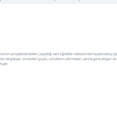
ısmını projelendirebilen, yaşadığı sert öğretiler neticesinde hayata bakışı şe
lar sergileyen, önsezileri güçlü, umutlarını yitirmeyen, yerine göre atılgan ve 
iptir.