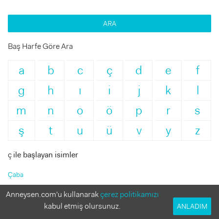
ARA
Baş Harfe Göre Ara
a
b
c
ç
d
e
f
g
h
ı
i
j
k
l
m
n
o
ö
p
r
s
ş
t
u
ü
v
y
z
ç
ile başlayan isimler
Çaba
Anneysen.com'u kullanarak
çerez politikamızı
Cafer
kabul etmiş olursunuz.
ANLADIM
Güzel sanatlara karşı yetenekli duygusal kişiliğini ortaya koyabilen,