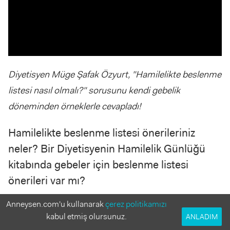
Diyetisyen Müge Şafak Özyurt, "Hamilelikte beslenme
listesi nasıl olmalı?" sorusunu kendi gebelik
döneminden örneklerle cevapladı!
Hamilelikte beslenme listesi önerileriniz
neler? Bir Diyetisyenin Hamilelik Günlüğü
kitabında gebeler için beslenme listesi
önerileri var mı?
Anneysen.com'u kullanarak
çerez politikamızı
Bir Diyetisyenin Hamilelik Günlüğü, benim hamilelikte hem kendi
kabul etmiş olursunuz.
yaşadığım duyguları hem de kendi beslenmemi yansıtan ama bunun
ANLADIM
yanında olması gerekenleri de ekleyerek hazırladığım bir kitap.