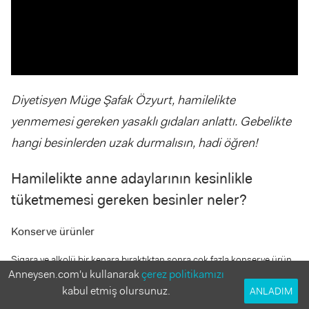
Diyetisyen Müge Şafak Özyurt, hamilelikte
yenmemesi gereken yasaklı gıdaları anlattı. Gebelikte
hangi besinlerden uzak durmalısın, hadi öğren!
Hamilelikte anne adaylarının kesinlikle
tüketmemesi gereken besinler neler?
Konserve ürünler
Sigara ve alkolü bir kenara bıraktıktan sonra çok fazla konserve ürün
Anneysen.com'u kullanarak
çerez politikamızı
tüketilmesini istemiyoruz. Konserve ton balıklarından ya da tenekede
kabul etmiş olursunuz.
ANLADIM
hazırlanan her türlü yiyecekten uzak durmak gerekir. Bazen pratik
olduğu için tercih edilse de sırf balık yiyeceğiz diye özellikle teneke