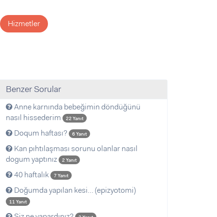
Hizmetler
Benzer Sorular
Anne karnında bebeğimin döndüğünü
nasıl hissederim
22 Yanıt
Doqum haftası?
6 Yanıt
Kan pıhtılaşması sorunu olanlar nasıl
dogum yaptınız
2 Yanıt
40 haftalık
7 Yanıt
Doğumda yapılan kesi... (epizyotomi)
11 Yanıt
Siz ne yapardınız?