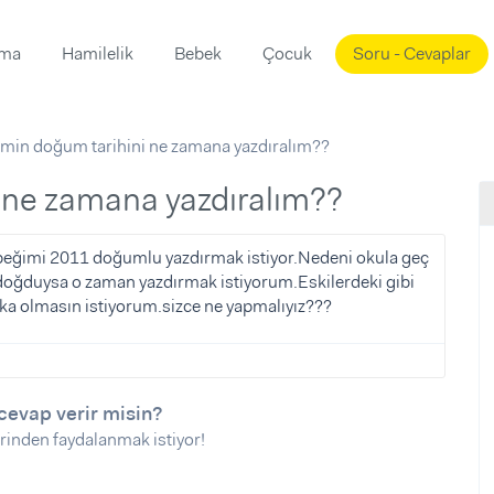
ama
Hamilelik
Bebek
Çocuk
Soru - Cevaplar
Süslemeleri
ama
min doğum tarihini ne zamana yazdıralım??
ta
ı
ı
ısı
 ne zamana yazdıralım??
 Mekanı
mi)
beğimi 2011 doğumlu yazdırmak istiyor.Nedeni okula geç
doğduysa o zaman yazdırmak istiyorum.Eskilerdeki gibi
üsleme
i
ka olmasın istiyorum.sizce ne yapmalıyız???
i
u
ünü
i
cevap verir misin?
rinden faydalanmak istiyor!