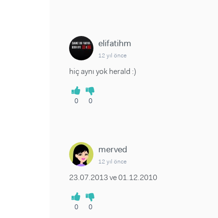
elifatihm
12 yıl önce
hiç aynı yok herald :)
0
0
merved
12 yıl önce
23.07.2013 ve 01.12.2010
0
0