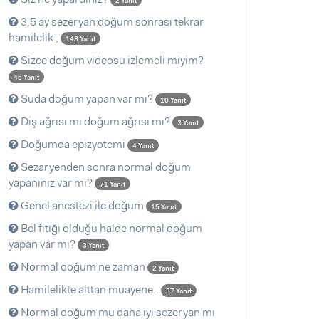
2 Yanıt
3,5 ay sezeryan doğum sonrası tekrar
hamilelik ,
143 Yanıt
Sizce doğum videosu izlemeli miyim?
46 Yanıt
Suda doğum yapan var mı?
10 Yanıt
Diş ağrısı mı doğum ağrısı mı?
3 Yanıt
Doğumda epizyotemi
4 Yanıt
Sezaryenden sonra normal doğum
yapanınız var mı?
71 Yanıt
Genel anestezi ile doğum
15 Yanıt
Bel fıtığı olduğu halde normal doğum
yapan var mı?
3 Yanıt
Normal doğum ne zaman
2 Yanıt
Hamilelikte alttan muayene..
37 Yanıt
Normal doğum mu daha iyi sezeryan mı