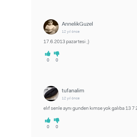
AnnelikGuzel
12 yıl önce
17.6.2013 pazartesi ;)
0
0
tufanalim
12 yıl önce
elıf senle aynı gunden kımse yok galıba 13 7 
0
0