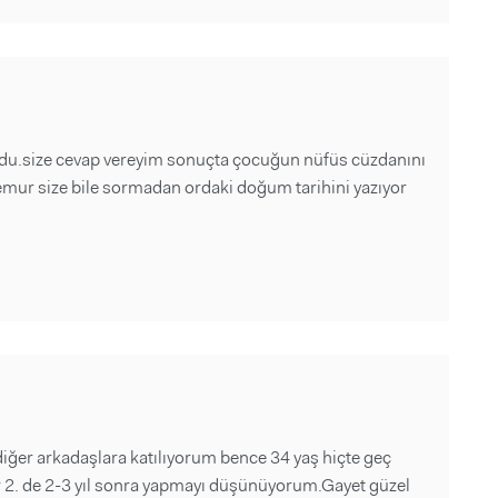
oldu.size cevap vereyim sonuçta çocuğun nüfüs cüzdanını
emur size bile sormadan ordaki doğum tarihini yazıyor
diğer arkadaşlara katılıyorum bence 34 yaş hiçte geç
r 2. de 2-3 yıl sonra yapmayı düşünüyorum.Gayet güzel