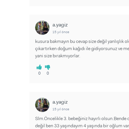
a.yagiz
15 yıl önce
kusura bakmayın bu cevap size değil yanlışlık 
çıkartırken doğum kağıdı ile gidiyorsunuz ve m
yani size bırakmıyorlar.
0
0
a.yagiz
15 yıl önce
Slm.Öncelikle 3. bebeğiniz hayırlı olsun.Bende 
değil ben 33 yaşındayım 4 yaşında bir oğlum va