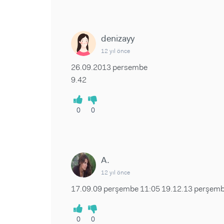
denizayy
12 yıl önce
26.09.2013 persembe
9.42
0
0
A.
12 yıl önce
17.09.09 perşembe 11:05 19.12.13 perşemb
0
0