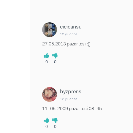
cicicansu
12 yıl önce
27.05.2013 pazartesi :))
0
0
byzprens
12 yıl önce
11 -05-2009 pazartesi 08..45
0
0