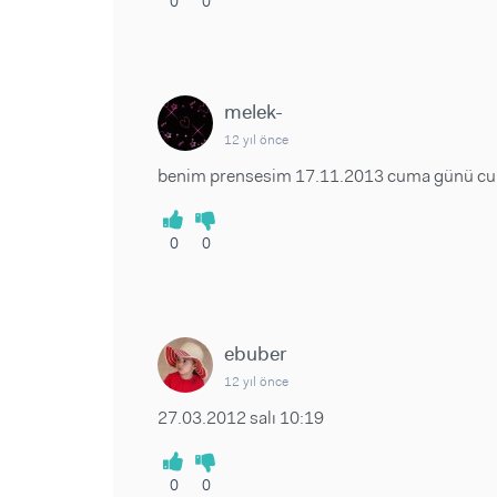
0
0
melek-
12 yıl önce
benim prensesim 17.11.2013 cuma günü cum
0
0
ebuber
12 yıl önce
27.03.2012 salı 10:19
0
0