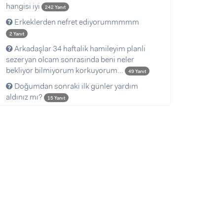
hangisi iyi
242 Yanıt
Erkeklerden nefret ediyorummmmm
2 Yanıt
Arkadaşlar 34 haftalik hamileyim planli
sezeryan olcam sonrasinda beni neler
bekliyor bilmiyorum korkuyorum...
49 Yanıt
Doğumdan sonraki ilk günler yardım
aldınız mı?
15 Yanıt