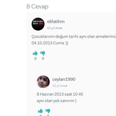
Sorular ve Yanıtlar
Sorular ve Yanıtlar
8 Cevap
Eğlence
Makaleler
Makaleler
Ürünler
Videolar
Videolar
elifatihm
12 yıl önce
Sorular ve Yanıtlar
Çocuklarının doğum tarihi aynı olan annelerimiz
Makaleler
04.10.2013 Cuma :))
Videolar
0
0
ceylan1990
12 yıl önce
8 Hazıran 2013 saat 10:45
aynı olan yok sanırım:)