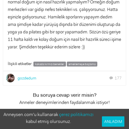
normal doğum için nasıl hazırlık yapmalıyım? Örneğin doğum
merkezleri var gidip nefes teknikleri vs. çalışıyorsunuz. Hatta
eşinizle gidiyorsunuz. Hamilelik sporlarını yapayım dedim
ama şimdiye kadar yürüyüş dışında bir düzenimi oluşturup da
yoga ya da pilates gibi bir spor yapamadım. Sözün özü geriye
11 hafta kaldı ve kolay doğum için nasıl bir hazırlık süreci işime
yarar. Şimdiden teşekkür ederim sizlere :))
İlişkili etiketler:
kakada kırmızı benekler
emeklemeye başlama
gozdedum
177
chat
Bu soruya cevap verir misin?
Anneler deneyimlerinden faydalanmak istiyor!
Anneysen.com'u kullanarak
çerez politikamızı
24 Cevap
kabul etmiş olursunuz.
ANLADIM