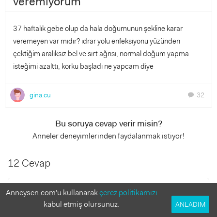
veremiyorum
37 haftalık gebe olup da hala doğumunun şekline karar
veremeyen var mıdır? idrar yolu enfeksiyonu yüzünden
çektiğim aralıksız bel ve sırt ağrısı, normal doğum yapma
isteğimi azalttı, korku başladı ne yapcam diye
gina.cu
32
chat
Bu soruya cevap verir misin?
Anneler deneyimlerinden faydalanmak istiyor!
12 Cevap
merveturit
Anneysen.com'u kullanarak
çerez politikamızı
10 yıl önce
kabul etmiş olursunuz.
ANLADIM