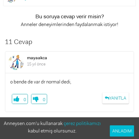
Bu soruya cevap verir misin?
Anneler deneyimlerinden faydalanmak istiyor!
11 Cevap
mayaakca
15 yıl önce
o bende de var dr normal dedi,
YANITLA
0
0
Anneysen.com'u kullanarak
çerez politikamızı
nysa
kabul etmiş olursunuz.
ANLADIM
15 yıl önce