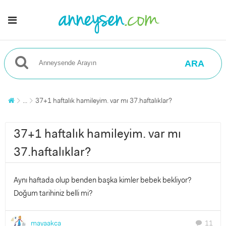
ARA
...
37+1 haftalık hamileyim. var mı 37.haftalıklar?
37+1 haftalık hamileyim. var mı
37.haftalıklar?
Aynı haftada olup benden başka kimler bebek bekliyor?
Doğum tarihiniz belli mi?
mayaakca
11
chat