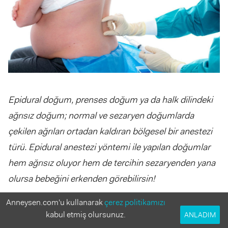
Epidural doğum, prenses doğum ya da halk dilindeki
ağrısız doğum; normal ve sezaryen doğumlarda
çekilen ağrıları ortadan kaldıran bölgesel bir anestezi
türü. Epidural anestezi yöntemi ile yapılan doğumlar
hem ağrısız oluyor hem de tercihin sezaryenden yana
olursa bebeğini erkenden görebilirsin!
Anneysen.com'u kullanarak
çerez politikamızı
Epidural doğum nedir? Epiduralli normal ve sezaryen
kabul etmiş olursunuz.
ANLADIM
doğum nasıldır? Bilmen gereken tüm detaylardan