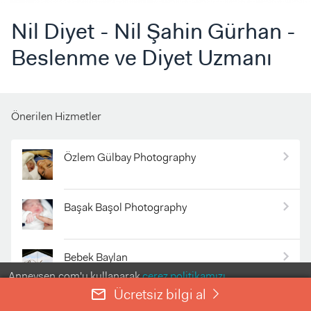
Nil Diyet - Nil Şahin Gürhan -
Beslenme ve Diyet Uzmanı
Önerilen Hizmetler
Özlem Gülbay Photography
Başak Başol Photography
Bebek Baylan
Anneysen.com'u kullanarak
çerez politikamızı
kabul etmiş olursunuz.
Ücretsiz bilgi al
mail_outline
right
ANLADIM
Bebek Baylan