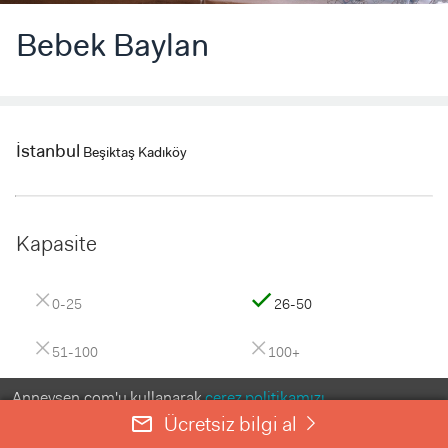
Bebek Baylan
İstanbul
Beşiktaş
Kadıköy
Kapasite
close
check
0-25
26-50
close
close
51-100
100+
Anneysen.com'u kullanarak
çerez politikamızı
Parti Alanı
kabul etmiş olursunuz.
Ücretsiz bilgi al
mail_outline
right
ANLADIM