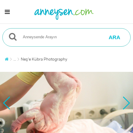
ARA
...
Neş'e Kübra Photography