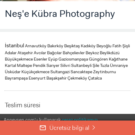
Neş'e Kübra Photography
İstanbul
Arnavutköy
Bakırköy
Beşiktaş
Kadıköy
Beyoğlu
Fatih
Şişli
Adalar
Ataşehir
Avcılar
Bağcılar
Bahçelievler
Beykoz
Beylikdüzü
Büyükçekmece
Esenler
Eyüp
Gaziosmanpaşa
Güngören
Kağıthane
Kartal
Maltepe
Pendik
Sarıyer
Silivri
Sultanbeyli
Şile
Tuzla
Ümraniye
Üsküdar
Küçükçekmece
Sultangazi
Sancaktepe
Zeytinburnu
Bayrampaşa
Esenyurt
Başakşehir
Çekmeköy
Çatalca
Teslim süresi
Anneysen.com'u kullanarak
çerez politikamızı
close
close
1 haftadan az
1-2 hafta
kabul etmiş olursunuz.
Ücretsiz bilgi al
mail_outline
right
ANLADIM