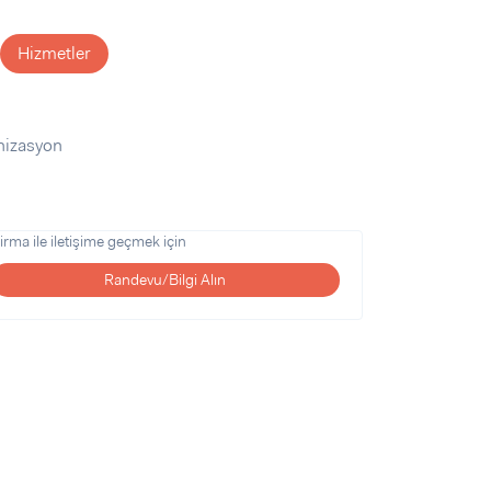
Hizmetler
nizasyon
irma ile iletişime geçmek için
Randevu/Bilgi Alın