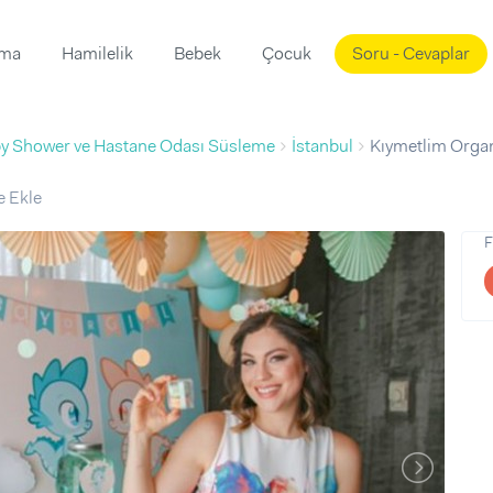
ama
Hamilelik
Bebek
Çocuk
Soru - Cevaplar
Süslemeleri
ama
y Shower ve Hastane Odası Süsleme
İstanbul
Kıymetlim Orga
ta
ı
ı
ısı
e Ekle
 Mekanı
mi)
F
üsleme
i
i
u
ünü
i