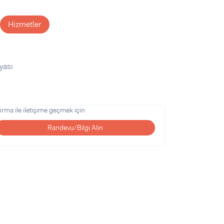
Hizmetler
yası
irma ile iletişime geçmek için
Randevu/Bilgi Alın