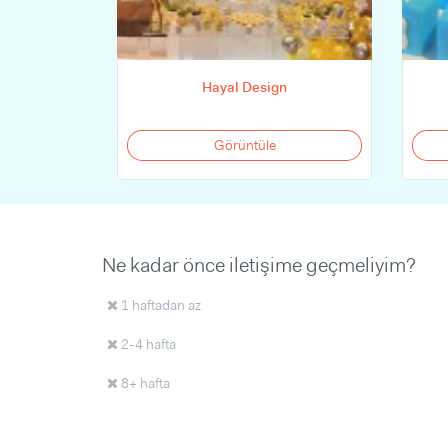
Hayal Design
Görüntüle
Ne kadar önce iletişime geçmeliyim?
1 haftadan az
2-4 hafta
8+ hafta