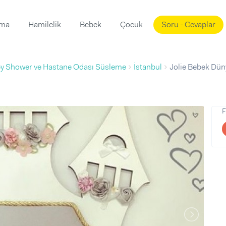
ama
Hamilelik
Bebek
Çocuk
Soru - Cevaplar
Süslemeleri
ama
y Shower ve Hastane Odası Süsleme
İstanbul
Jolie Bebek Dün
ta
ı
ı
ısı
 Mekanı
mi)
F
üsleme
i
i
u
ünü
i