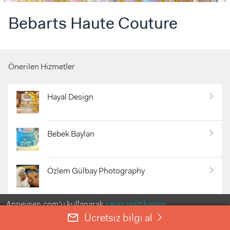
Bebarts Haute Couture
Önerilen Hizmetler
Hayal Design
Bebek Baylan
Özlem Gülbay Photography
Anneysen.com'u kullanarak
çerez politikamızı
Neş'e Kübra Photography
kabul etmiş olursunuz.
Ücretsiz bilgi al
mail_outline
right
ANLADIM