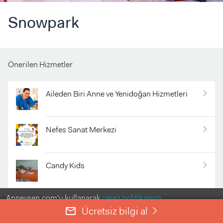
Snowpark
Önerilen Hizmetler
Aileden Biri Anne ve Yenidoğan Hizmetleri
Nefes Sanat Merkezi
Candy Kids
Anneysen.com'u kullanarak
çerez politikamızı
Çevre Pastaneleri 4. Levent
kabul etmiş olursunuz.
Ücretsiz bilgi al
mail_outline
right
ANLADIM