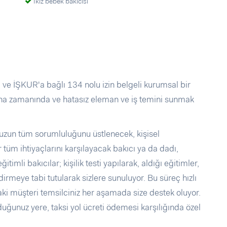
İkiz bebek bakıcısı
 ve İŞKUR'a bağlı 134 nolu izin belgeli kurumsal bir
ana zamanında ve hatasız eleman ve iş temini sunmak
nuzun tüm sorumluluğunu üstlenecek, kişisel
üm ihtiyaçlarını karşılayacak bakıcı ya da dadı,
timli bakıcılar; kişilik testi yapılarak, aldığı eğitimler,
ndirmeye tabi tutularak sizlere sunuluyor. Bu süreç hızlı
aki müşteri temsilciniz her aşamada size destek oluyor.
uğunuz yere, taksi yol ücreti ödemesi karşılığında özel