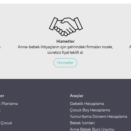
Hizmetler
n
Anne-bebek ihtiyaçların için şehrindeki firmaları incele,
ücretsiz fiyat teklifi al.
Hizmetler
ler
Araçlar
k Planlama
Gebelik Hesaplama
k
Çocuk Boy Hesaplama
Yumurtlama Dönemi Hesaplama
ş Çocuk
Bebek İsimleri
Anne Bebek Burç Uyumu