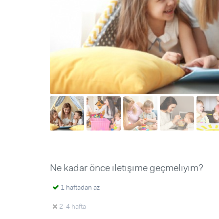
Sorular ve Yanıtlar
Sorular ve Yanıtlar
Eğlence
Makaleler
Makaleler
Ürünler
Videolar
Videolar
Sorular ve Yanıtlar
Makaleler
Videolar
Ne kadar önce iletişime geçmeliyim?
1 haftadan az
2-4 hafta