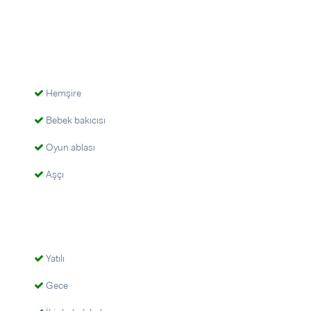
Hemşire
Bebek bakıcısı
Oyun ablası
Aşçı
Yatılı
Gece