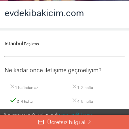
evdekibakicim.com
İstanbul
Beşiktaş
Ne kadar önce iletişime geçmeliyim?
close
close
1 haftadan az
1-2 hafta
check
close
2-4 hafta
4-8 hafta
close
Anneysen.com'u kullanarak
çerez politikamızı
8+ hafta
kabul etmiş olursunuz.
Ücretsiz bilgi al
mail_outline
right
ANLADIM