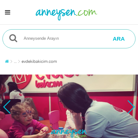
ARA
...
evdekibakicim.com