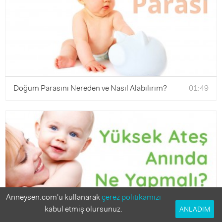
Doğum Parasını Nereden ve Nasıl Alabilirim?
01:49
Anneysen.com'u kullanarak
çerez politikamızı
kabul etmiş olursunuz.
ANLADIM