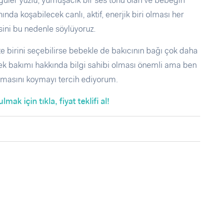
üler yüzlü, yumuşacık bir ses tonu olan ve bebeğin
a koşabilecek canlı, aktif, enerjik biri olması her
ini bu nedenle söylüyoruz.
te birini seçebilirse bebekle de bakıcının bağı çok daha
bek bakımı hakkında bilgi sahibi olması önemli ama ben
 olmasını koymayı tercih ediyorum.
k için tıkla, fiyat teklifi al!