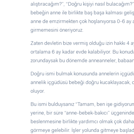
alıştıracağım?”, “Doğru kişiyi nasıl bulacağım?” 
bebeğin anne ile birlikte baş başa kalması gel
anne de emzirmekten çok hoşlanıyorsa 0-6 ay a
girmemesini öneriyoruz.
Zaten devletin bize vermiş olduğu izin hakkı 4 
ortalama 6 ay kadar evde kalabiliyor. Bu konud
zorundaysak bu dönemde anneanneler, babaannel
Doğru ismi bulmak konusunda annelerin içgüdü
annelik içgüdüsü bebeği doğru kucaklayacak, on
oluyor.
Bu ismi bulduysanız “Tamam, ben işe gidiyorum
yerine, bir süre “anne-bebek-bakıcı” üçgenin
beslenmesine birlikte yardımcı olmak çok daha i
görmeye gelebilir. İşler yolunda gitmeye başladık