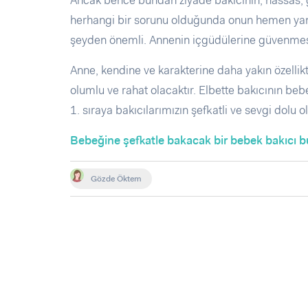
Ancak bence bundan ziyade bakıcının; hassas, g
herhangi bir sorunu olduğunda onun hemen yanınd
şeyden önemli. Annenin içgüdülerine güvenmes
Anne, kendine ve karakterine daha yakın özellik
olumlu ve rahat olacaktır. Elbette bakıcının be
1. sıraya bakıcılarımızın şefkatli ve sevgi dolu
Bebeğine şefkatle bakacak bir bebek bakıcı bulma
Gözde Öktem