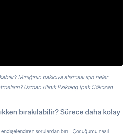
abilir? Miniğinin bakıcıya alışması için neler
 etmelisin? Uzman Klinik Psikolog İpek Gökozan
ıkken bırakılabilir? Sürece daha kolay
ça endişelendiren sorulardan biri. “Çocuğumu nasıl