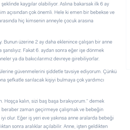
şeklinde kaygılar olabiliyor. Aslına bakarsak ilk 6 ay
işim açısından çok önemli. Hele ki emen bir bebekse ve
rasında hiç kimsenin anneyle çocuk arasına
ay. Bunun üzerine 2 ay daha eklenince çalışan bir anne
a şanslıyız. Fakat 6. aydan sonra eğer işe dönmek
er ya da bakıcılarımız devreye girebiliyorlar.
lerine güvenmelerini şiddetle tavsiye ediyorum. Çünkü
a şefkatle sarılacak kişiyi bulmaya çok yardımcı
. Hoşça kalın, sizi baş başa bırakıyorum.” demek
de beraber zaman geçirmeye çalışmak ve bebeğin
yi olur. Eğer iş yeri eve yakınsa anne aralarda bebeği
tan sonra aralıklar açılabilir. Anne, işten geldikten