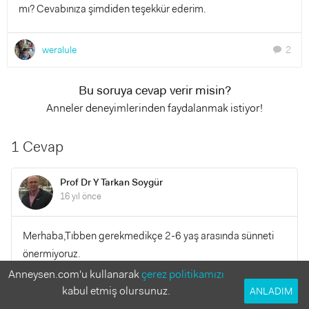
mı? Cevabınıza şimdiden teşekkür ederim.
weralule
2
chat
Bu soruya cevap verir misin?
Anneler deneyimlerinden faydalanmak istiyor!
1 Cevap
Prof Dr Y Tarkan Soygür
16 yıl önce
Merhaba,Tıbben gerekmedikçe 2-6 yaş arasında sünneti
önermiyoruz.
Anneysen.com'u kullanarak
çerez politikamızı
kabul etmiş olursunuz.
YANITLA
ANLADIM
0
0