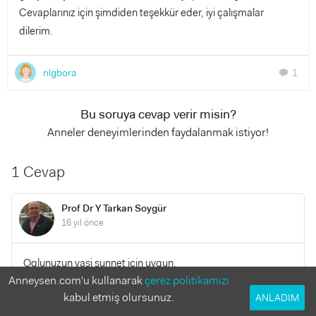
Cevaplarınız için şimdiden teşekkür eder, iyi çalışmalar
dilerim.
nlgbora
1
chat
Bu soruya cevap verir misin?
Anneler deneyimlerinden faydalanmak istiyor!
1 Cevap
Prof Dr Y Tarkan Soygür
16 yıl önce
Oglunuzun yasi sunnet icin uygun.
Anneysen.com'u kullanarak
çerez politikamızı
kabul etmiş olursunuz.
ANLADIM
YANITLA
0
0