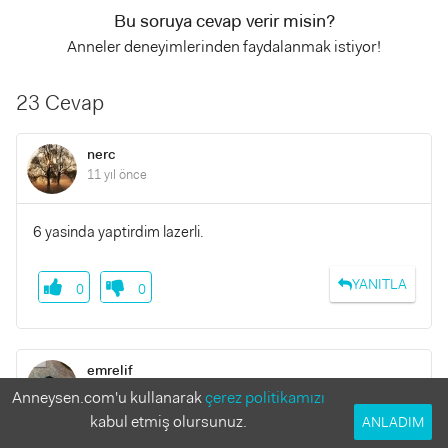
Bu soruya cevap verir misin?
Anneler deneyimlerinden faydalanmak istiyor!
23 Cevap
nerc
11 yıl önce
6 yasinda yaptirdim lazerli.
YANITLA
0
0
emrelif
11 yıl önce
Anneysen.com'u kullanarak
çerez politikamızı
kabul etmiş olursunuz.
ANLADIM