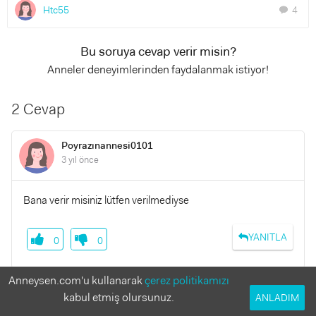
Htc55
4
chat
Bu soruya cevap verir misin?
Anneler deneyimlerinden faydalanmak istiyor!
2 Cevap
Poyrazınannesi0101
3 yıl önce
Bana verir misiniz lütfen verilmediyse
YANITLA
0
0
Anneysen.com'u kullanarak
çerez politikamızı
kabul etmiş olursunuz.
ANLADIM
aydinkaankemal
3 yıl önce